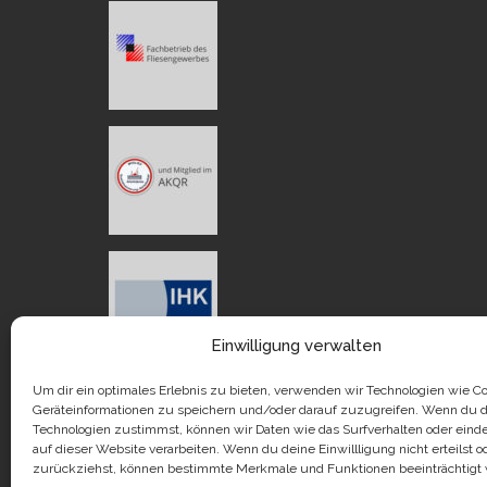
Einwilligung verwalten
Um dir ein optimales Erlebnis zu bieten, verwenden wir Technologien wie C
Geräteinformationen zu speichern und/oder darauf zuzugreifen. Wenn du 
Technologien zustimmst, können wir Daten wie das Surfverhalten oder einde
auf dieser Website verarbeiten. Wenn du deine Einwillligung nicht erteilst o
zurückziehst, können bestimmte Merkmale und Funktionen beeinträchtigt