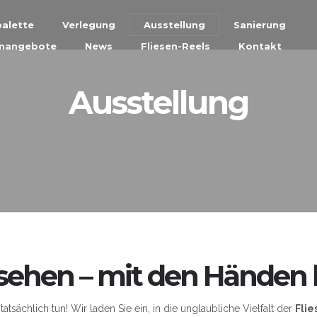
alette
Verlegung
Ausstellung
Sanierung
enangebote
News
Fliesen-Reels
Kontakt
Ausstellung
sehen – mit den Händen 
tatsächlich tun! Wir laden Sie ein, in die unglaubliche Vielfalt der
Fli