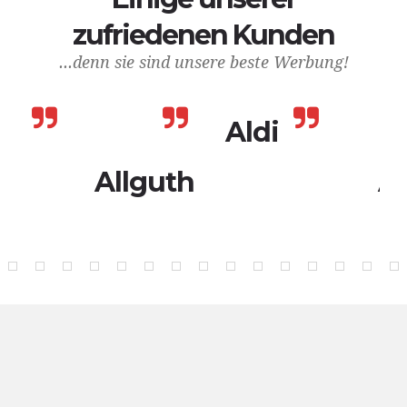
zufriedenen Kunden
...denn sie sind unsere beste Werbung!
Aldi
lguth
ADEG
A