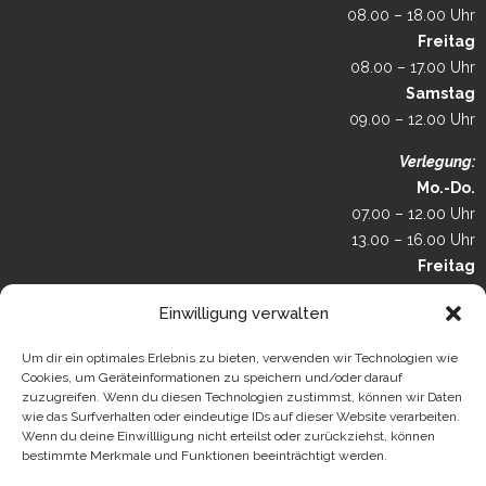
08.00 – 18.00 Uhr
Freitag
08.00 – 17.00 Uhr
Samstag
09.00 – 12.00 Uhr
Verlegung:
Mo.-Do.
07.00 – 12.00 Uhr
13.00 – 16.00 Uhr
Freitag
07.00 – 12.00 Uhr
Einwilligung verwalten
13.00 – 15.00 Uhr
telefonischer Vereinbarung
Um dir ein optimales Erlebnis zu bieten, verwenden wir Technologien wie
oder nach
Cookies, um Geräteinformationen zu speichern und/oder darauf
zuzugreifen. Wenn du diesen Technologien zustimmst, können wir Daten
Lager:
wie das Surfverhalten oder eindeutige IDs auf dieser Website verarbeiten.
Mo.-Fr.
Wenn du deine Einwillligung nicht erteilst oder zurückziehst, können
08.00 – 12.00 Uhr
bestimmte Merkmale und Funktionen beeinträchtigt werden.
& 13.15 – 17.00 Uhr