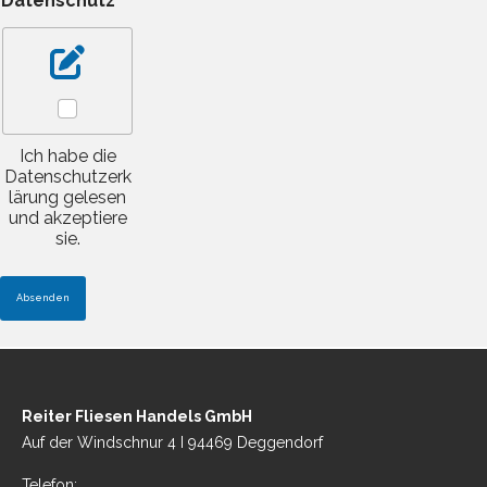
Datenschutz
*
M
a
i
l
-
A
d
r
Ich habe die
e
Datenschutzerk
s
lärung
gelesen
s
und akzeptiere
e
sie.
Absenden
Reiter Fliesen Handels GmbH
Auf der Windschnur 4 I 94469 Deggendorf
Telefon: