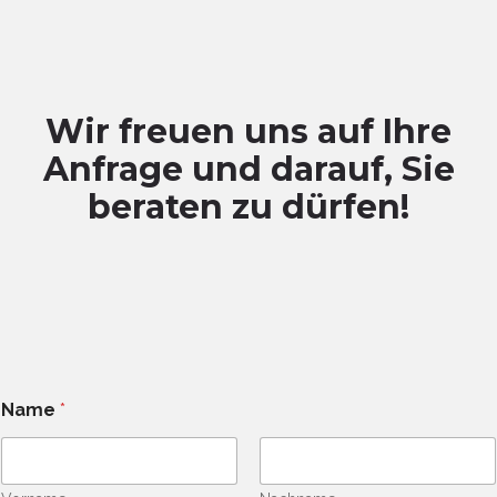
Wir freuen uns auf Ihre
Anfrage und darauf, Sie
beraten zu dürfen!
T
Name
*
e
l
e
f