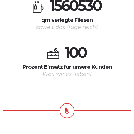
1
5
6
0
5
3
0
qm verlegte Fliesen
soweit das Auge reicht
1
0
0
Prozent Einsatz für unsere Kunden
Weil wir es lieben!